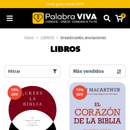
Envío gratis desde $999
0
Inicio
>
LIBROS
>
breadcrumbs.anotaciones
LIBROS
Filtrar
15
%
15
%
OFF
OFF