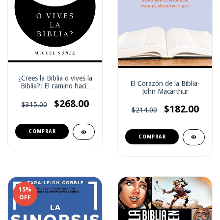
¿Crees la Biblia o vives la
El Corazón de la Biblia-
Biblia?: El camino hacia
John Macarthur
una vida auténtica
$268.00
$315.00
$182.00
$214.00
15
%
OFF