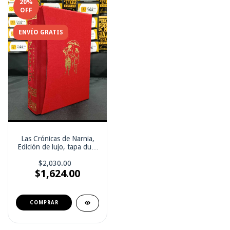
20
%
OFF
ENVÍO GRATIS
Las Crónicas de Narnia,
Edición de lujo, tapa dura
con estuche: 7 libros en 1
$2,030.00
$1,624.00