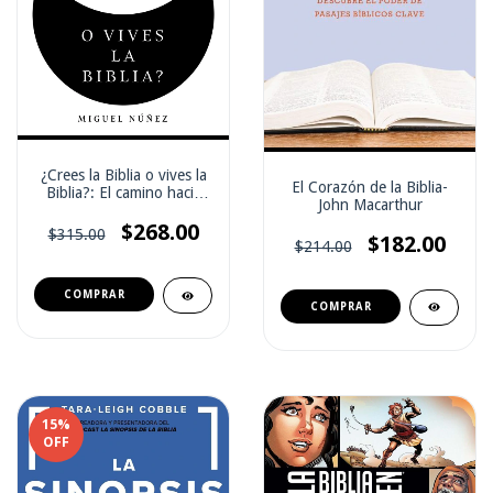
¿Crees la Biblia o vives la
El Corazón de la Biblia-
Biblia?: El camino hacia
John Macarthur
una vida auténtica
$268.00
$315.00
$182.00
$214.00
15
%
OFF