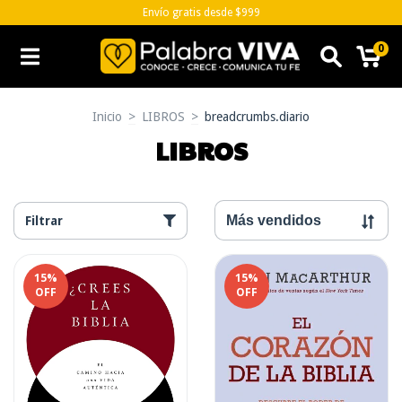
Envío gratis desde $999
0
Inicio
>
LIBROS
>
breadcrumbs.diario
LIBROS
Filtrar
15
%
15
%
OFF
OFF