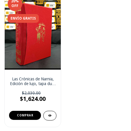
20
%
OFF
ENVÍO GRATIS
Las Crónicas de Narnia,
Edición de lujo, tapa dura
con estuche: 7 libros en 1
$2,030.00
$1,624.00