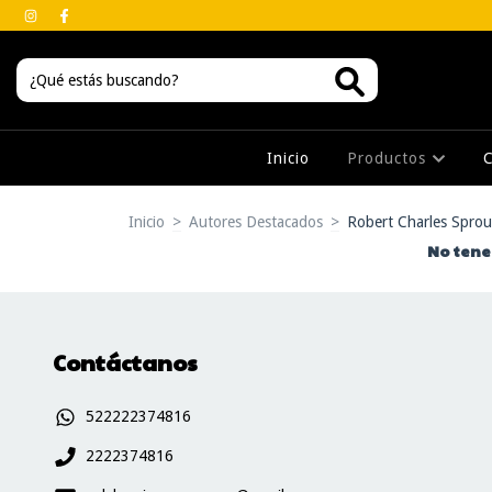
Inicio
Productos
Inicio
>
Autores Destacados
>
Robert Charles Sprou
No tenem
Contáctanos
522222374816
2222374816