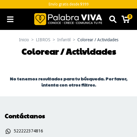
Envío gratis desde $999
0
Inicio
>
LIBROS
>
Infantil
>
Colorear / Actividades
Colorear / Actividades
No tenemos resultados para tu búsqueda. Por favor,
intenta con otros filtros.
Contáctanos
522222374816