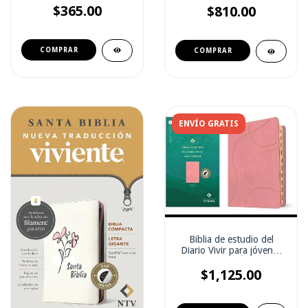
$365.00
CIERRE 14 PTS (con
$810.00
indice)
ENVÍO GRATIS
Biblia de estudio del
Diario Vivir para jóvenes
NTV ( con Índice)
$1,125.00