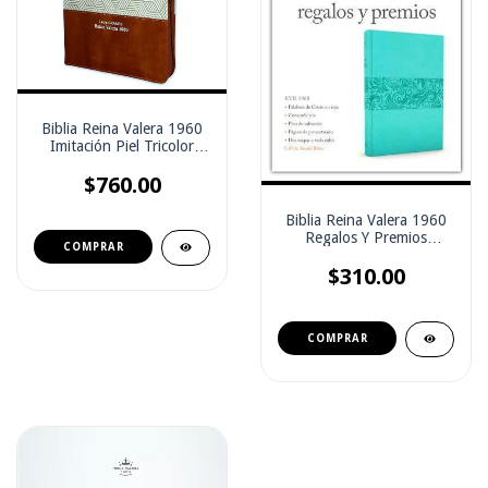
Biblia Reina Valera 1960
Imitación Piel Tricolor
Marrón Con Zíper ( con
$760.00
indice)
Biblia Reina Valera 1960
Regalos Y Premios
Imitación Piel Turquesa 8
$310.00
pts.