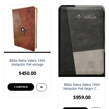
Biblia Reina Valera 1960
Imitación Piel vintage
$450.00
Biblia Reina Valera 1960
Imitación Piel Negro Con
Zíper Y Concordancia (con
$959.00
indice)