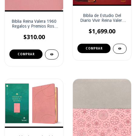
Biblia de Estudio Del
Diario Vivir Reina Valera
Biblia Reina Valera 1960
1960 Gande Imitación
Regalos y Premios Rosa
Piel Duotono Café con
$1,699.00
Flores 8 PTS
Cruz EE 11 PTS
$310.00