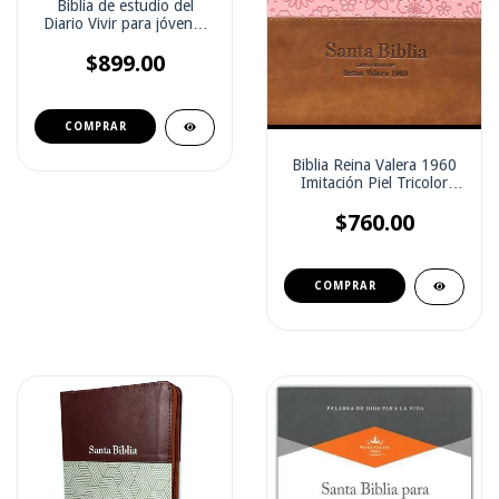
Biblia de estudio del
Diario Vivir para jóvenes
NTV (Sin Indice)
$899.00
Biblia Reina Valera 1960
Imitación Piel Tricolor
Rosa Con Zíper ( con
$760.00
indice)