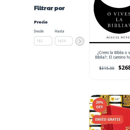
Filtrar por
Precio
Desde
Hasta
¿Crees la Biblia o v
Biblia?: El camino h
vida auténtic
$26
$315.00
20
%
OFF
ENVÍO GRATIS