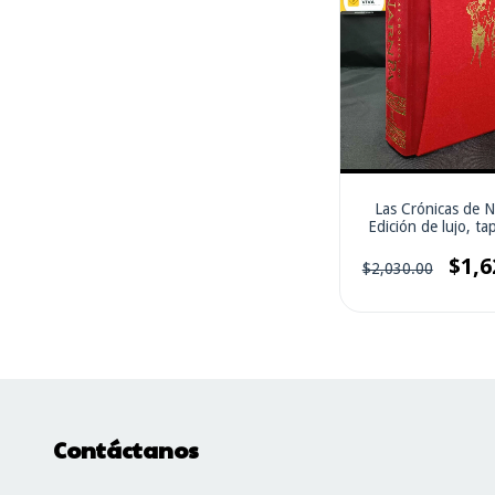
Las Crónicas de N
Edición de lujo, ta
con estuche: 7 libr
$1,6
$2,030.00
Contáctanos