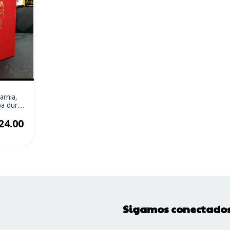
arnia,
pa dura
os en 1
24.00
Sigamos conectado