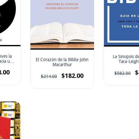
ives la
La Sinopsis de
El Corazón de la Biblia-John
acia una
Tara-Leigh
Macarthur
a
8.00
$
$582.00
$182.00
$214.00